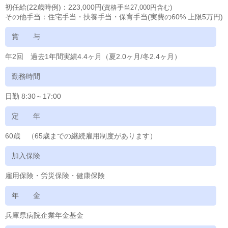
初任給(22歳時例)：223,000円
(資格手当27,000円含む)
その他手当：住宅手当・扶養手当・保育手当(実費の60% 上限5万円)
賞 与
年2回 過去1年間実績4.4ヶ月（夏2.0ヶ月/冬2.4ヶ月）
勤務時間
日勤 8:30～17:00
定 年
60歳 （65歳までの継続雇用制度があります）
加入保険
雇用保険・労災保険・健康保険
年 金
兵庫県病院企業年金基金