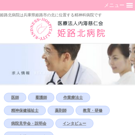
メニュー
姫路北病院は兵庫県姫路市の北に位置する精神科病院です
医師
看護師
作業療法士
精神保健福祉士
薬剤師
教育・研修
病院見学会・説明会
インタビュー