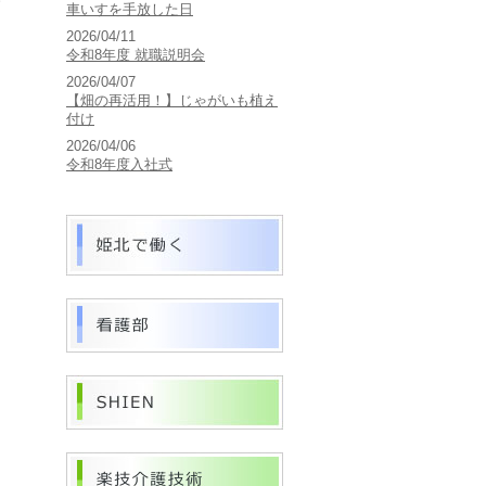
サ
車いすを手放した日
2026/04/11
令和8年度 就職説明会
2026/04/07
【畑の再活用！】じゃがいも植え
た
付け
2026/04/06
令和8年度入社式