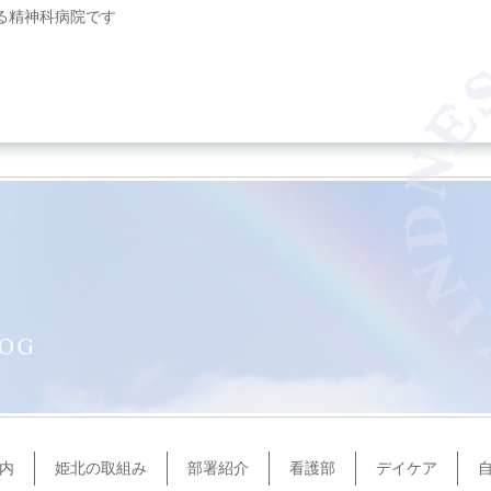
る精神科病院です
内
姫北の取組み
部署紹介
看護部
デイケア