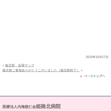
2015年10月17日
«
姫北祭 会場マップ
姫北祭ご参加ありがとうございました（姫北祭終了）
»
姫路北病院
医療法人内海慈仁会