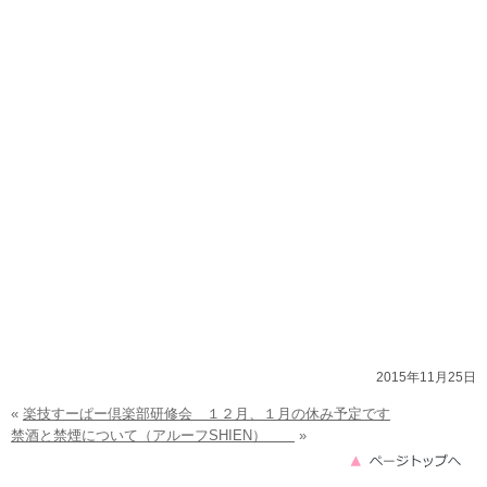
2015年11月25日
«
楽技すーぱー倶楽部研修会 １２月、１月の休み予定です
禁酒と禁煙について（アルーフSHIEN）
»