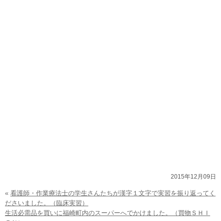
2015年12月09日
«
看護師・作業療法士の学生さんたちが漢字１文字で実習を振り返ってく
ださいました。（臨床実習）
生活必需品を買いに福崎町内のスーパーへでかけました。（買物ＳＨＩ