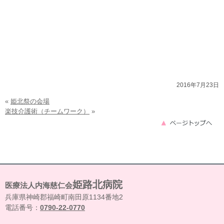
2016年7月23日
«
姫北祭の会場
楽技介護術（チームワーク）
»
姫路北病院
医療法人内海慈仁会
兵庫県神崎郡福崎町南田原1134番地2
電話番号：
0790-22-0770