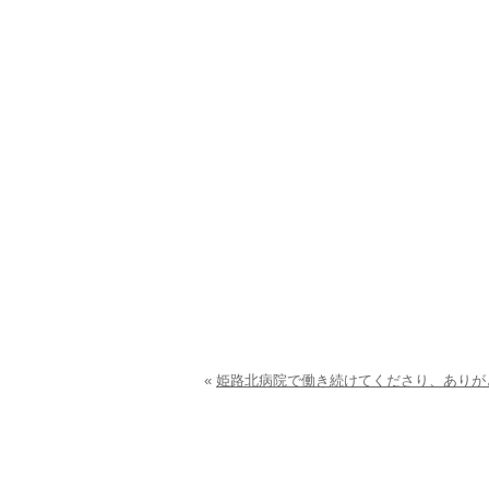
«
姫路北病院で働き続けてくださり、ありが