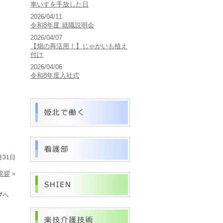
車いすを手放した日
2026/04/11
令和8年度 就職説明会
2026/04/07
【畑の再活用！】じゃがいも植え
付け
2026/04/06
令和8年度入社式
月31日
挨拶
»