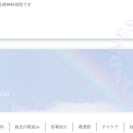
る精神科病院です
内
姫北の取組み
部署紹介
看護部
デイケア