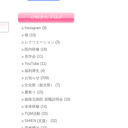
ひめきたブログ
Instagram
(9)
畑
(10)
レクリエーション
(3)
院内研修
(18)
見学会
(11)
YouTube
(11)
錯
福利厚生
(4)
り
お知らせ
(339)
文化祭（姫北祭）
(7)
夏祭り
(15)
姫路北病院 就職説明会
(18)
全体研修
(14)
TQM活動
(33)
SHIEN (支援）
(32)
森林療法
(22)