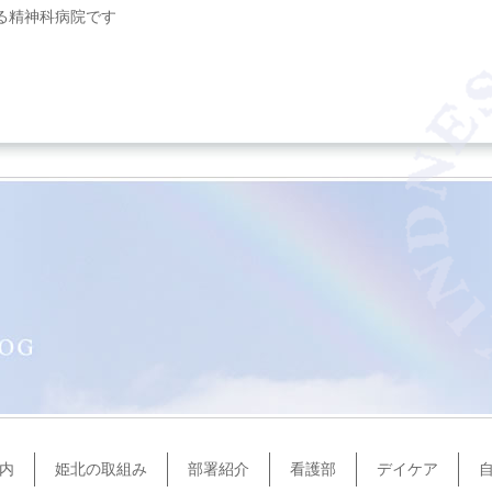
る精神科病院です
内
姫北の取組み
部署紹介
看護部
デイケア