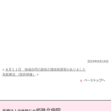
2015年8月14日
«
８月１１日 地域合同の楽技介護技術講習がありました
化粧療法 （院外研修）
»
姫路北病院
医療法人内海慈仁会