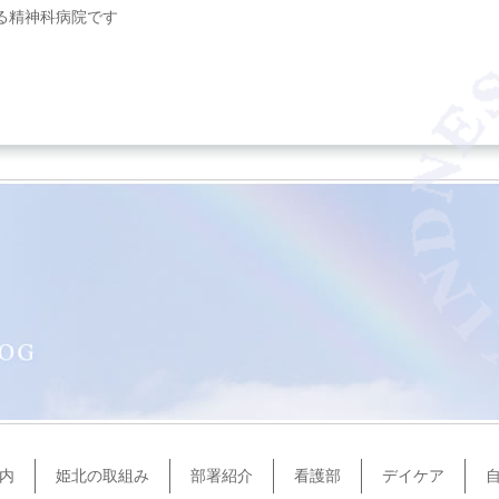
る精神科病院です
内
姫北の取組み
部署紹介
看護部
デイケア