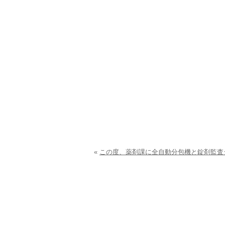
«
この度、薬剤課に全自動分包機と錠剤監査