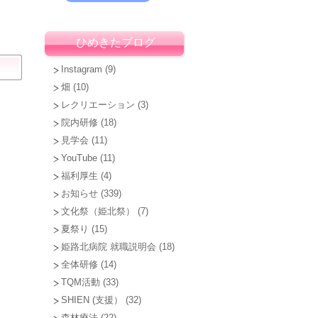
ひめきたブログ
Instagram
(9)
畑
(10)
レクリエーション
(3)
院内研修
(18)
見学会
(11)
YouTube
(11)
福利厚生
(4)
お知らせ
(339)
く
文化祭（姫北祭）
(7)
夏祭り
(15)
姫路北病院 就職説明会
(18)
に
全体研修
(14)
TQM活動
(33)
SHIEN (支援）
(32)
森林療法
(22)