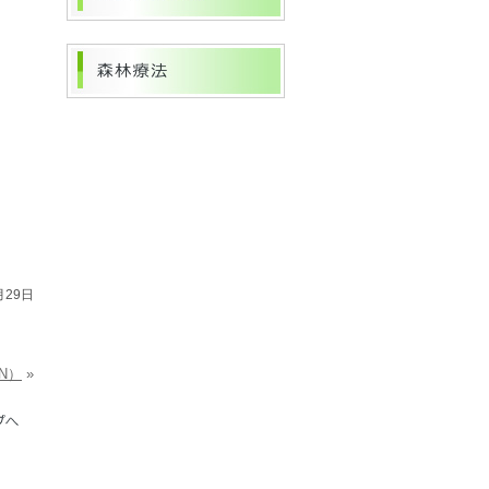
月29日
N）
»