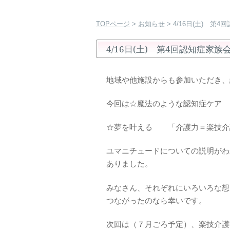
TOPページ
>
お知らせ
> 4/16日(土) 
4/16日(土) 第4回認知症家
地域や他施設からも参加いただき、
今回は☆魔法のような認知症ケア 
☆夢を叶える 「介護力＝楽技介
ユマニチュードについての説明がわ
ありました。
みなさん、それぞれにいろいろな想
つながったのなら幸いです。
次回は（７月ごろ予定）、楽技介護