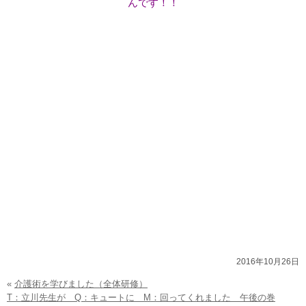
んです！！
2016年10月26日
«
介護術を学びました（全体研修）
T：立川先生が Q：キュートに M：回ってくれました 午後の巻