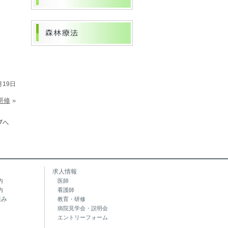
月19日
研修
»
求人情報
内
医師
内
看護師
組み
教育・研修
病院見学会・説明会
エントリーフォーム