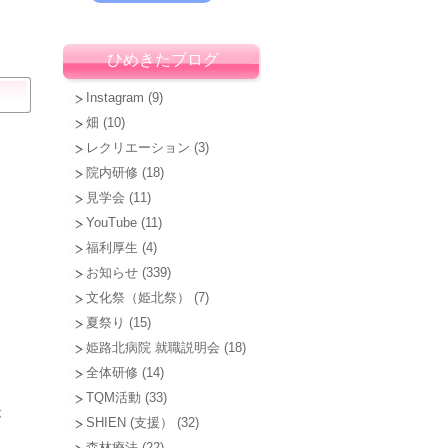
ひめきたブログ
Instagram
(9)
畑
(10)
レクリエーション
(3)
院内研修
(18)
見学会
(11)
YouTube
(11)
福利厚生
(4)
お知らせ
(339)
ん
文化祭（姫北祭）
(7)
夏祭り
(15)
姫路北病院 就職説明会
(18)
全体研修
(14)
TQM活動
(33)
が
SHIEN (支援）
(32)
森林療法
(22)