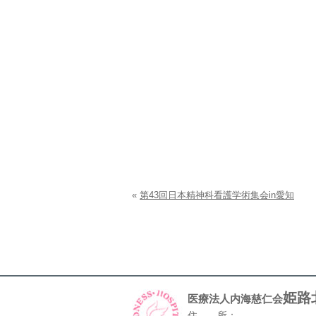
«
第43回日本精神科看護学術集会in愛知
姫路
医療法人内海慈仁会
住 所：