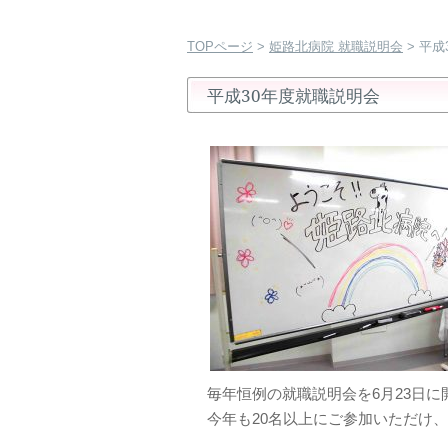
TOPページ
>
姫路北病院 就職説明会
> 平
平成30年度就職説明会
毎年恒例の就職説明会を6月23日に
今年も20名以上にご参加いただけ