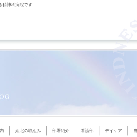
る精神科病院です
内
姫北の取組み
部署紹介
看護部
デイケア