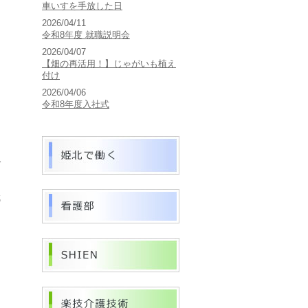
車いすを手放した日
2026/04/11
令和8年度 就職説明会
2026/04/07
【畑の再活用！】じゃがいも植え
付け
ま
2026/04/06
さ
令和8年度入社式
。
つ
で
就