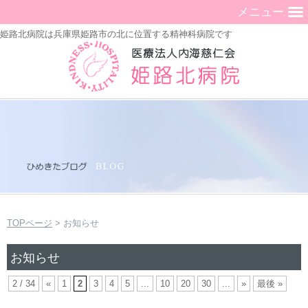
メニュー
姫路北病院は兵庫県姫路市の北に位置する精神科病院です
TOPページ
> お知らせ
お知らせ
2 / 34
«
1
2
3
4
5
...
10
20
30
...
»
最後 »